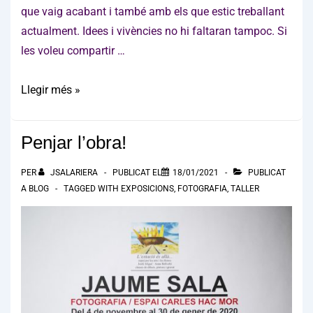
que vaig acabant i també amb els que estic treballant
actualment. Idees i vivències no hi faltaran tampoc. Si
les voleu compartir …
Retrobament
Llegir més »
Penjar l’obra!
PER
JSALARIERA
PUBLICAT EL
18/01/2021
PUBLICAT
A
BLOG
TAGGED WITH
EXPOSICIONS
,
FOTOGRAFIA
,
TALLER