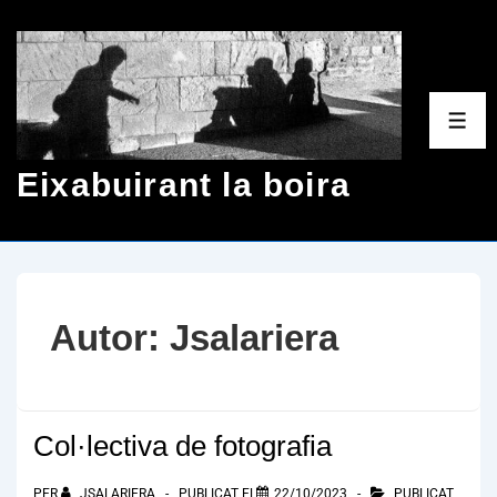
↓
Salta
al
contingut
MEN
principal
Eixabuirant la boira
Autor:
Jsalariera
Col·lectiva de fotografia
PER
JSALARIERA
PUBLICAT EL
22/10/2023
PUBLICAT