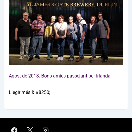
Agost de 2018. Bons amics passejant per Irlanda.
Llegir més & #8250;