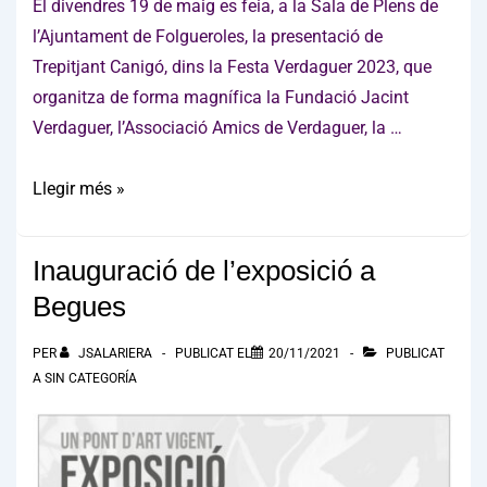
El divendres 19 de maig es feia, a la Sala de Plens de
l’Ajuntament de Folgueroles, la presentació de
Trepitjant Canigó, dins la Festa Verdaguer 2023, que
organitza de forma magnífica la Fundació Jacint
Verdaguer, l’Associació Amics de Verdaguer, la …
Trepitjant
Llegir més »
Canigó
a
Inauguració de l’exposició a
la
Begues
Festa
Verdaguer
PER
JSALARIERA
PUBLICAT EL
20/11/2021
PUBLICAT
2023
A
SIN CATEGORÍA