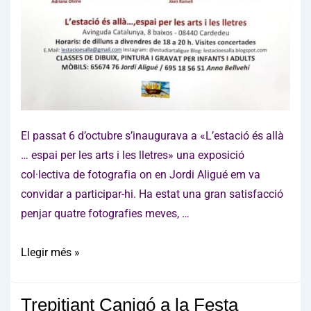
El passat 6 d’octubre s’inaugurava a «L’estació és allà
… espai per les arts i les lletres» una exposició
col·lectiva de fotografia on en Jordi Aligué em va
convidar a participar-hi. Ha estat una gran satisfacció
penjar quatre fotografies meves, …
Col·lectiva
Llegir més »
de
fotografia
Trepitjant Canigó a la Festa