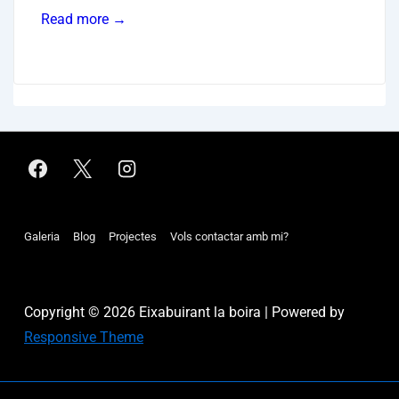
Read more →
Menú
Galeria
Blog
Projectes
Vols contactar amb mi?
del
peu
Copyright © 2026
Eixabuirant la boira
| Powered by
Responsive Theme
de
pàgina