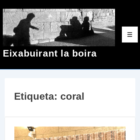
↓
Salta
al
contingut
Men
principal
Eixabuirant la boira
Etiqueta:
coral